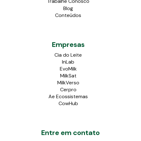
Trabalhe Conosco
Blog
Conteúdos
Empresas
Cia do Leite
InLab
EvoMilk
MilkSat
MilkVerso
Cerpro
Ae Ecossistemas
CowHub
Entre em contato